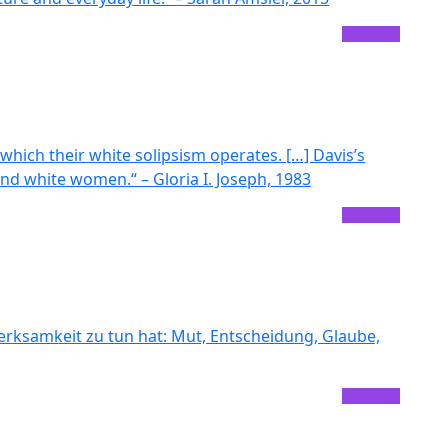
 which their white solipsism operates. […] Davis’s
nd white women.“ – Gloria I. Joseph, 1983
erksamkeit zu tun hat: Mut, Entscheidung, Glaube,