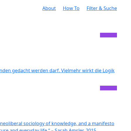
About
How To
Filter & Suche
unden gedacht werden darf. Vielmehr wirkt die Logik
ost-neoliberal sociology of knowledge, and a manifesto
lture and everyday life.“ – Sarah Amsler, 2015