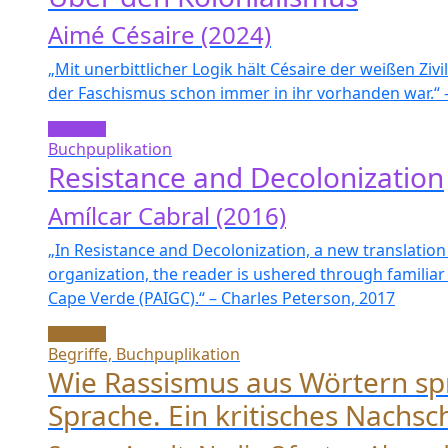
Aimé Césaire (2024)
„Mit unerbittlicher Logik hält Césaire der weißen Zivi
der Faschismus schon immer in ihr vorhanden war.“ –
Buchpuplikation
Resistance and Decolonization
Amílcar Cabral (2016)
„In Resistance and Decolonization, a new translation of
organization, the reader is ushered through familiar
Cape Verde (PAIGC).“ – Charles Peterson, 2017
Begriffe, Buchpuplikation
Wie Rassismus aus Wörtern spr
Sprache. Ein kritisches Nachs