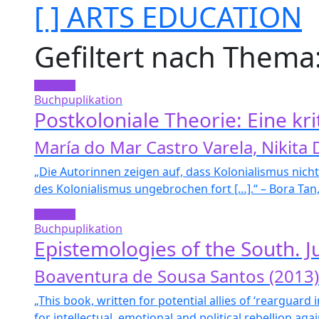
[ ] ARTS EDUCATION
Gefiltert nach Thema
Buchpuplikation
Postkoloniale Theorie: Eine kr
María do Mar Castro Varela, Nikita
„Die Autorinnen zeigen auf, dass Kolonialismus nich
des Kolonialismus ungebrochen fort […].“ – Bora Tan
Buchpuplikation
Epistemologies of the South. Ju
Boaventura de Sousa Santos (2013)
„This book, written for potential allies of ‘rearguard
for intellectual, emotional and political rebellion aga