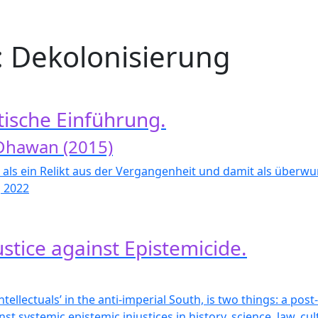
: Dekolonisierung
itische Einführung.
 Dhawan (2015)
t als ein Relikt aus der Vergangenheit und damit als überw
, 2022
stice against Epistemicide.
 intellectuals’ in the anti-imperial South, is two things: a p
inst systemic epistemic injustices in history, science, law, cu