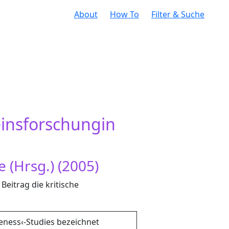
About
How To
Filter & Suche
einsforschungin
 (Hrsg.) (2005)
Beitrag die kritische
teness‹-Studies bezeichnet