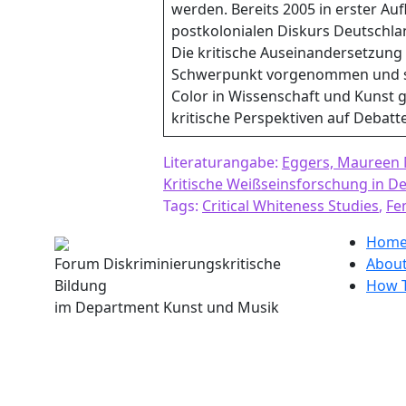
werden. Bereits 2005 in erster Au
postkolonialen Diskurs Deutschlan
Die kritische Auseinandersetzung
Schwerpunkt vorgenommen und so
Color in Wissenschaft und Kunst g
kritische Perspektiven auf Debatt
Literaturangabe:
Eggers, Maureen M
Kritische Weißseinsforschung in De
Tags:
Critical Whiteness Studies
,
Fe
Hom
Forum Diskriminierungskritische
Abou
Bildung
How 
im Department Kunst und Musik