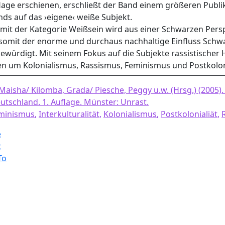
flage erschienen, erschließt der Band einem größeren Publ
ds auf das ›eigene‹ weiße Subjekt.
 mit der Kategorie Weißsein wird aus einer Schwarzen Pers
mit der enorme und durchaus nachhaltige Einfluss Schw
ewürdigt. Mit seinem Fokus auf die Subjekte rassistischer 
en um Kolonialismus, Rassismus, Feminismus und Postkoloni
aisha/ Kilomba, Grada/ Piesche, Peggy u.w. (Hrsg.) (2005)
utschland. 1. Auflage. Münster: Unrast.
minismus
,
Interkulturalität
,
Kolonialismus
,
Postkolonialiät
,
e
t
To