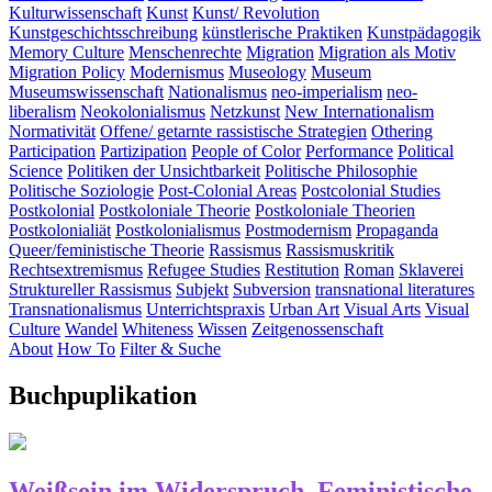
Kulturwissenschaft
Kunst
Kunst/ Revolution
Kunstgeschichtsschreibung
künstlerische Praktiken
Kunstpädagogik
Memory Culture
Menschenrechte
Migration
Migration als Motiv
Migration Policy
Modernismus
Museology
Museum
Museumswissenschaft
Nationalismus
neo-imperialism
neo-
liberalism
Neokolonialismus
Netzkunst
New Internationalism
Normativität
Offene/ getarnte rassistische Strategien
Othering
Participation
Partizipation
People of Color
Performance
Political
Science
Politiken der Unsichtbarkeit
Politische Philosophie
Politische Soziologie
Post-Colonial Areas
Postcolonial Studies
Postkolonial
Postkoloniale Theorie
Postkoloniale Theorien
Postkolonialiät
Postkolonialismus
Postmodernism
Propaganda
Queer/feministische Theorie
Rassismus
Rassismuskritik
Rechtsextremismus
Refugee Studies
Restitution
Roman
Sklaverei
Struktureller Rassismus
Subjekt
Subversion
transnational literatures
Transnationalismus
Unterrichtspraxis
Urban Art
Visual Arts
Visual
Culture
Wandel
Whiteness
Wissen
Zeitgenossenschaft
About
How To
Filter & Suche
Buchpuplikation
Weißsein im Widerspruch. Feministische