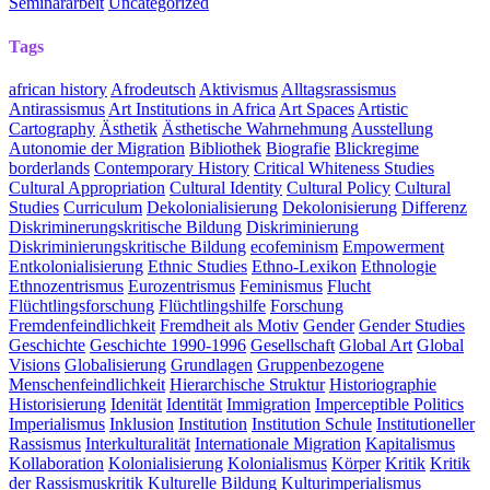
Seminararbeit
Uncategorized
Tags
african history
Afrodeutsch
Aktivismus
Alltagsrassismus
Antirassismus
Art Institutions in Africa
Art Spaces
Artistic
Cartography
Ästhetik
Ästhetische Wahrnehmung
Ausstellung
Autonomie der Migration
Bibliothek
Biografie
Blickregime
borderlands
Contemporary History
Critical Whiteness Studies
Cultural Appropriation
Cultural Identity
Cultural Policy
Cultural
Studies
Curriculum
Dekolonialisierung
Dekolonisierung
Differenz
Diskriminerungskritische Bildung
Diskriminierung
Diskriminierungskritische Bildung
ecofeminism
Empowerment
Entkolonialisierung
Ethnic Studies
Ethno-Lexikon
Ethnologie
Ethnozentrismus
Eurozentrismus
Feminismus
Flucht
Flüchtlingsforschung
Flüchtlingshilfe
Forschung
Fremdenfeindlichkeit
Fremdheit als Motiv
Gender
Gender Studies
Geschichte
Geschichte 1990-1996
Gesellschaft
Global Art
Global
Visions
Globalisierung
Grundlagen
Gruppenbezogene
Menschenfeindlichkeit
Hierarchische Struktur
Historiographie
Historisierung
Idenität
Identität
Immigration
Imperceptible Politics
Imperialismus
Inklusion
Institution
Institution Schule
Institutioneller
Rassismus
Interkulturalität
Internationale Migration
Kapitalismus
Kollaboration
Kolonialisierung
Kolonialismus
Körper
Kritik
Kritik
der Rassismuskritik
Kulturelle Bildung
Kulturimperialismus