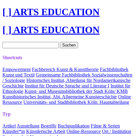
[ ] ARTS EDUCATION
[ ] ARTS EDUCATION
Suchen
nach:
Shortcuts
Empowerment
Fachbereich Kunst & Kunsttheorie
Fachbibliothek
Kunst und Textil
Gemeinsame Fachbibliothek Sozialwissenschaften
/ Soziologie
Historisches Institut, Abteilung für Nordamerikanische
Geschichte
Institut für Deutsche Sprache und Literatur I
Institut für
Ethnologie
Kunst- und Museumsbibliothek der Stadt Köln/ KMB
Kunsthistorisches Institut, Abt. Allgemeine Kunstgeschichte
Online
Ressource
Universitäts- und Stadtbibliothek Köln: Hauptabteilung
Typ
Artikel
Ausstellung
Begriffe
Buchpuplikation
Filme & Serien
Künstler*in
Künstlerische Arbeit
Online-Ressource
Ort / Institution